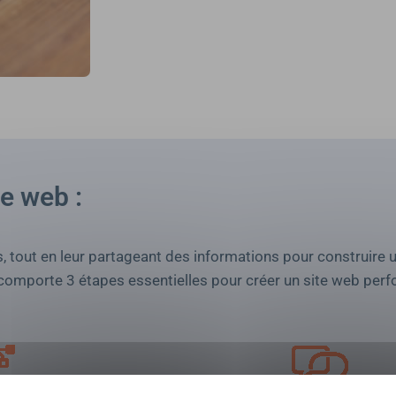
te web :
s, tout en leur partageant des informations pour construire 
 comporte 3 étapes essentielles pour créer un site web perf