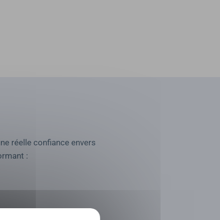
une réelle confiance envers
ormant :