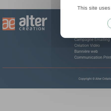
This site uses
S
ervices
Identité visuelle
Création de site web
Campagne Emailing
Création Vidéo
Bannière web
Communication Prin
Copyright © Alter Créat