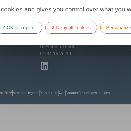
 cookies and gives you control over what you w
À votre écoute
OK, accept all
Deny all cookies
Personaliz
Alter Création
Du lundi au vendredi
De 9h00 à 18h00
01 84 16 26 10
t
ion 2026
Mentions légales
Plan du site
Avis
Contact
Gestion des cookies