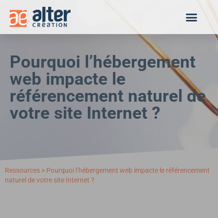
Panneau de gestion des cookies
Pourquoi l’hébergement
web impacte le
référencement naturel de
votre site Internet ?
Ressources
>
Pourquoi l’hébergement web impacte le référencement
naturel de votre site Internet ?