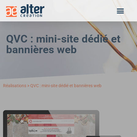
Panneau de gestion des cookies
QVC : mini-site dédié et
bannières web
Réalisations
>
QVC : mini-site dédié et bannières web