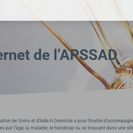
ternet de l’APSSAD
ation de Soins et d’Aide A Domicile a pour finalité d’accompagn
ées par l’âge, la maladie, le handicap ou se trouvant dans une sit