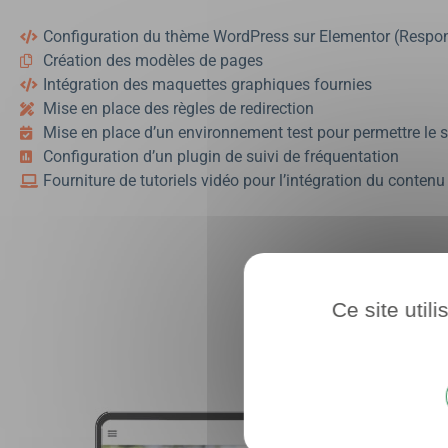
Configuration du thème WordPress sur Elementor (Respon
Création des modèles de pages
Intégration des maquettes graphiques fournies
Mise en place des règles de redirection
Mise en place d’un environnement test pour permettre le sui
Configuration d’un plugin de suivi de fréquentation
Fourniture de tutoriels vidéo pour l’intégration du contenu 
Ce site util