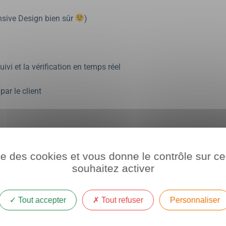
sive Design bien sûr
)
vi et la vérification en temps réel
par le client
ise des cookies et vous donne le contrôle sur 
souhaitez activer
Tout accepter
Tout refuser
Personnaliser