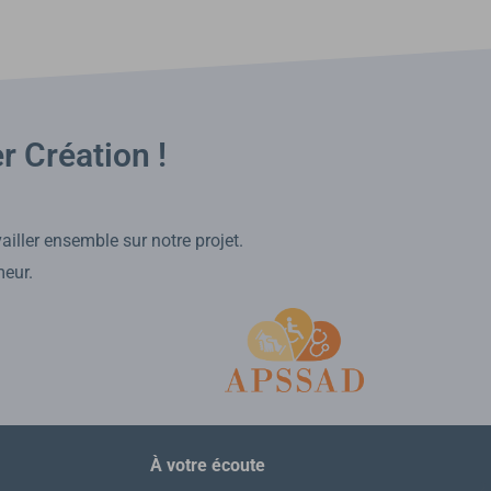
r Création !
vailler ensemble sur notre projet.
meur.
À votre écoute