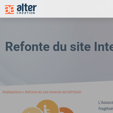
Panneau de gestion des cookies
Refonte du site In
Réalisations
>
Refonte du site Internet de l’APSSAD
L’Associ
fragilis