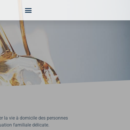
er la vie à domicile des personnes
uation familiale délicate.