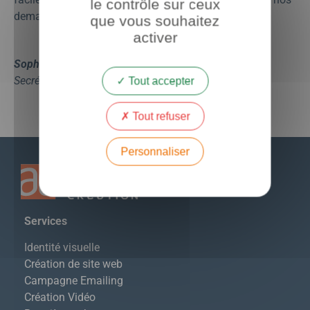
le contrôle sur ceux
demandes ; nous maîtrisons nos coûts.
que vous souhaitez
activer
Sophie CAMBON-GRAU,
Ingénieure de recherche,
Secrétaire générale
Tout accepter
Tout refuser
Personnaliser
S
ervices
Identité visuelle
Création de site web
Campagne Emailing
Création Vidéo