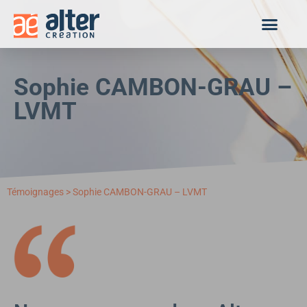
Panneau de gestion des cookies
Sophie CAMBON-GRAU –
LVMT
Témoignages
>
Sophie CAMBON-GRAU – LVMT