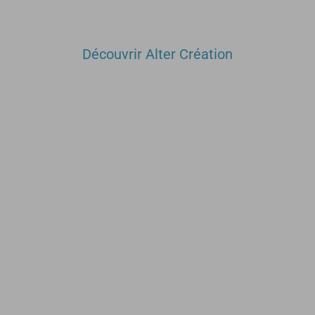
Découvrir Alter Création
Agence de communication créative au service de
votre visibilité pour :
IMAGINER
CRÉER
ATTEINDRE